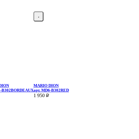
DION
MARIO DION
-B302BORDEAUX
арт.
MD6-B302RED
1 950
p