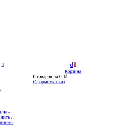
0
Корзина
0
товаров на
0
p
Оформить заказ
д
зина
0
внить
0
анное
0