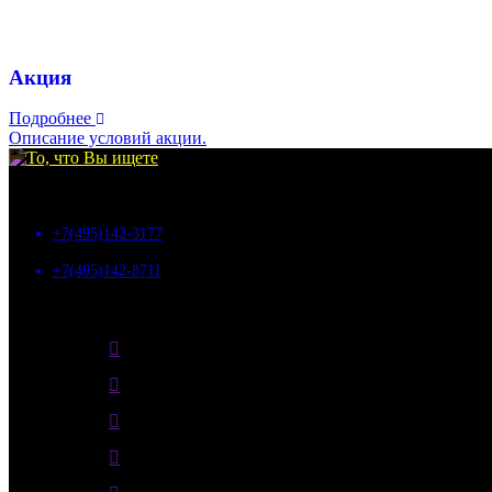
Акция
Подробнее
Описание условий акции.
©
my-bags.ru
, 2026
+7(495)142-3177
+7(495)142-8711
10:00 - 18:00
г. Москва, Дмитровское шоссе, д.157с9, БЦ "ГЕФЕСТ"