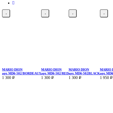
MARIO DION
MARIO DION
MARIO DION
MARIO 
арт.
MD6-502/BORDEAUX
арт.
MD6-502/RED
арт.
MD6-502BLACK
арт.
MD6
1 300
1 300
1 300
1 950
p
p
p
p