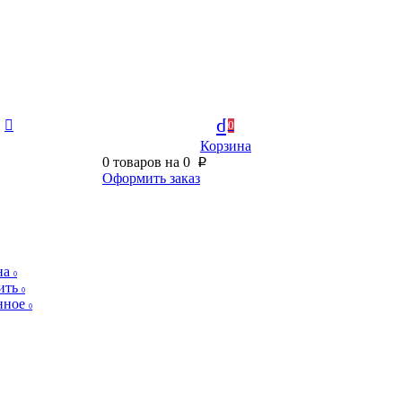
0
Корзина
0
товаров на
0
p
Оформить заказ
на
0
ить
0
нное
0