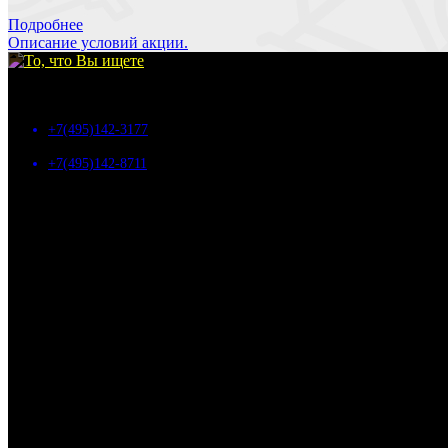
Подробнее
Описание условий акции.
©
my-bags.ru
, 2026
+7(495)142-3177
+7(495)142-8711
10:00 - 18:00
г. Москва, Дмитровское шоссе, д.157с9, БЦ "ГЕФЕСТ"