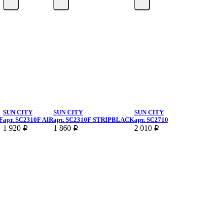
SUN CITY
SUN CITY
SUN CITY
F
арт.
SC2310F AIR
арт.
SC2310F STRIPBLACK
арт.
SC2710
1 920
1 860
2 010
p
p
p