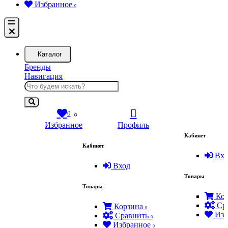
Избранное
0
Каталог
Бренды
Навигация
0
Избранное
Профиль
Кабинет
Кабинет
Вхо
Вход
Товары
Товары
Кор
Ср
Корзина
0
Изб
Сравнить
0
Избранное
0