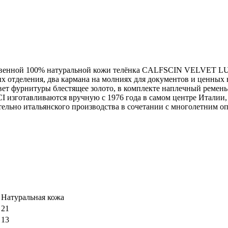
ественной 100% натуральной кожи телёнка CALFSCIN VELVET LUX
ых отделения, два кармана на молниях для документов и ценных
вет фурнитуры блестящее золото, в комплекте наплечный ремен
CCI изготавливаются вручную с 1976 года в самом центре Итали
льно итальянского производства в сочетании с многолетним о
Натуральная кожа
21
13