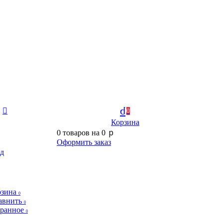
0
Корзина
p
0
товаров на
0
Оформить заказ
д
зина
0
авнить
0
ранное
0