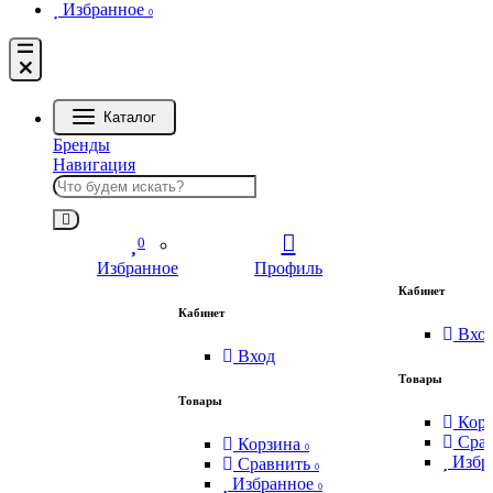
Избранное
0
Каталог
Бренды
Навигация
0
Избранное
Профиль
Кабинет
Кабинет
Вхо
Вход
Товары
Товары
Кор
Сра
Корзина
0
Избр
Сравнить
0
Избранное
0