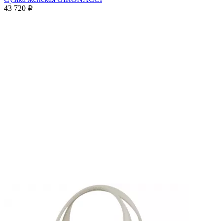
43 720
p