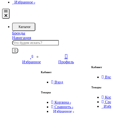
Избранное
0
Каталог
Бренды
Навигация
0
Избранное
Профиль
Кабинет
Кабинет
Вхо
Вход
Товары
Товары
Кор
Сра
Корзина
0
Избр
Сравнить
0
Избранное
0