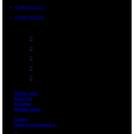
+7(495)142-3177
+7(495)142-8711
10:00 - 18:00
г. Москва, Дмитровское шоссе, д.157с9, БЦ "ГЕФЕСТ"
Прайс-лист
Новости
Отзывы
Форма связи
Войти
Зарегистрироваться