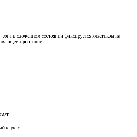
, зонт в сложенном состоянии фиксируется хлястиком на
кивающей пропиткой.
омат
ый каркас