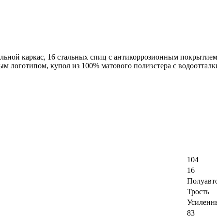
альной каркас, 16 стальных спиц с антикоррозионным покрытием
ым логотипом, купол из 100% матового полиэстера с водооттал
104
16
Полуавт
Трость
Усиленн
83