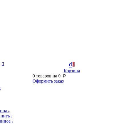
0
Корзина
0
товаров на
0
p
Оформить заказ
д
зина
0
внить
0
анное
0