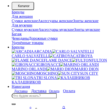
Каталог
Бренды
Для женщин
Сумки женские
Аксессуары женские
Зонты женские
Для мужчин
Сумки мужские
Аксессуары мужские
Зонты мужские
Багаж
Чемоданы
Дорожные сумки
Уценённые товары
Бренды
ARCADIA
CARLO SALVATELLI
CATIROYA
FLAME DANCE
FULTON
GIRONACCI
MARINO ORLANDI
MARIO DION
MOSCHINO
SUN CITY
TRI SLONA
КАЛАШНИКОВ
Навигация
Доставка
Оплата
Доставка
Оплата
0