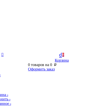
0
Корзина
0
товаров на
0
p
Оформить заказ
д
зина
0
внить
0
анное
0